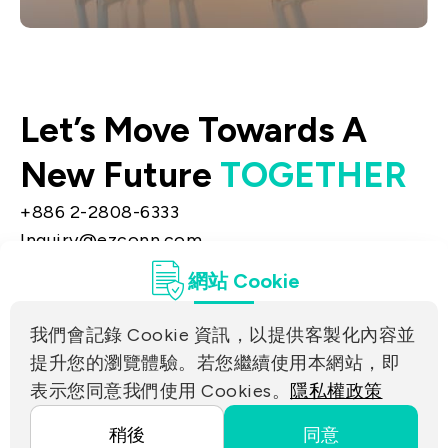
聯絡洽詢
歡迎透過聯絡洽詢取得股務代理或聯絡窗口
Let’s Move Towards A
資訊，我們將盡快指派專人回應您
New Future
TOGETHER
+886 2-2808-6333
Inquiry@ezconn.com
新北市淡水區中正東路2段27-8號13樓
網站 Cookie
隱私權
聯絡我們
我們會記錄 Cookie 資訊，以提供客製化內容並
合作夥伴連結
提升您的瀏覽體驗。若您繼續使用本網站，即
表示您同意我們使用 Cookies。
隱私權政策
Copyright ©2025 EZconn Corporation. All RIGHTS
稍後
同意
RESERVED.