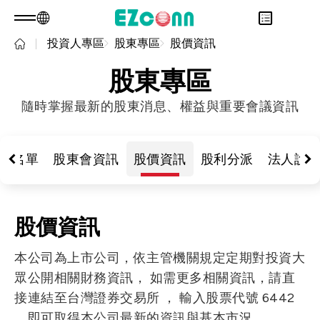
投資人專區
股東專區
股價資訊
TW
產品諮詢
關於光聖
股東專區
永續發展
Overview
隨時掌握最新的股東消息、權益與重要會議資訊
投資人專區
關於我們
Overview
產品
核心能力
永續實踐
Overview
應用範疇
人才招募
公司治理
財務資訊
Overview
東名單
股東會資訊
股價資訊
股利分派
法人說
最新消息
利害關係人
股東專區
光通訊產品
Overview
問卷調查表單
聯絡諮詢
RF 產品
新世代光纖網路(PON)
永續報告書
股價資訊
資料通訊
本公司為上市公司，依主管機關規定定期對投資大
衛星通訊
眾公開相關財務資訊， 如需更多相關資訊，請直
5G
接連結至台灣證券交易所 ， 輸入股票代號 6442
IT DataCom
，即可取得本公司最新的資訊與基本市況。