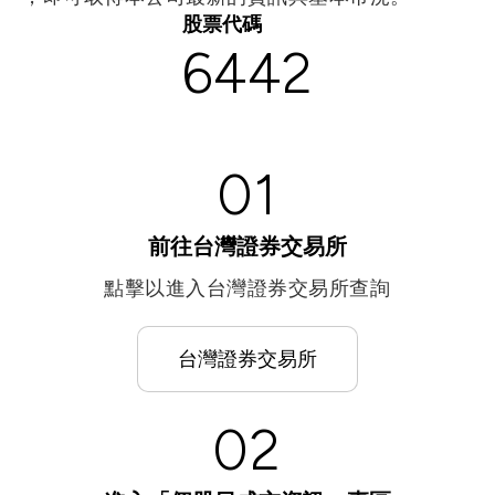
Let’s Move Towards A New
股票代碼
車用
6442
Future TOGETHER
航太
隱私權
合作夥伴連結
寬頻
聯絡我們
醫療
+886 2-2808-6333
01
Inquiry@ezconn.com
新北市淡水區中正東路2段27-8號13樓
前往台灣證券交易所
點擊以進入台灣證券交易所查詢
台灣證券交易所
02