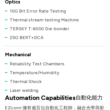
Optics
10G Bit Error Rate Testing
Thermal stream testing Machine
TERSKY T-6000 Die-bonder
25G BERT+DCA
Mechanical
Reliability Test Chambers
Temperature/Humidity
Thermal Shock
Laser welding
Automation Capabilities
自動化能力
EZconn 擁有逾百位自動化工程師，融合光學與射