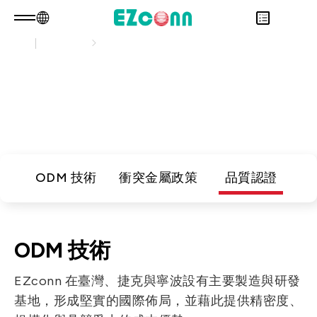
關於光聖
核心能力
TW
產品諮詢
關於光聖
核心能力
永續發展
Overview
EZconn 提供高效能連接解決方案與客製化 ODM
投資人專區
關於我們
Overview
服務，推動跨產業的創新與品質提升。
產品
核心能力
永續實踐
Overview
應用範疇
人才招募
公司治理
財務資訊
Overview
最新消息
利害關係人
股東專區
光通訊產品
Overview
ODM 技術
衝突金屬政策
品質認證
問卷調查表單
聯絡諮詢
RF 產品
新世代光纖網路(PON)
永續報告書
資料通訊
ODM 技術
衛星通訊
EZconn 在臺灣、捷克與寧波設有主要製造與研發
5G
基地，形成堅實的國際佈局，並藉此提供精密度、
IT DataCom