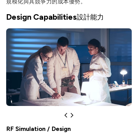
規模化與具競爭力的成本優勢。
Let’s Move Towards A New
車用
Design Capabilities
Future TOGETHER
設計能力
航太
隱私權
合作夥伴連結
寬頻
聯絡我們
醫療
+886 2-2808-6333
Inquiry@ezconn.com
新北市淡水區中正東路2段27-8號13樓
RF Simulation / Design