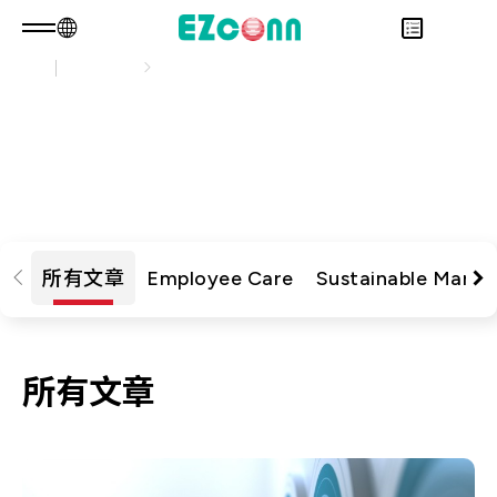
永續發展
永續實踐
TW
產品諮詢
關於光聖
永續實踐
永續發展
Overview
瀏覽最新的企業永續文章，了解公司在環境、社會
投資人專區
關於我們
Overview
與治理上的行動與成果
產品
核心能力
永續實踐
Overview
應用範疇
人才招募
公司治理
財務資訊
Overview
最新消息
利害關係人
股東專區
光通訊產品
Overview
所有文章
Employee Care
Sustainable Mana
問卷調查表單
聯絡諮詢
RF 產品
新世代光纖網路(PON)
永續報告書
資料通訊
所有文章
衛星通訊
5G
IT DataCom