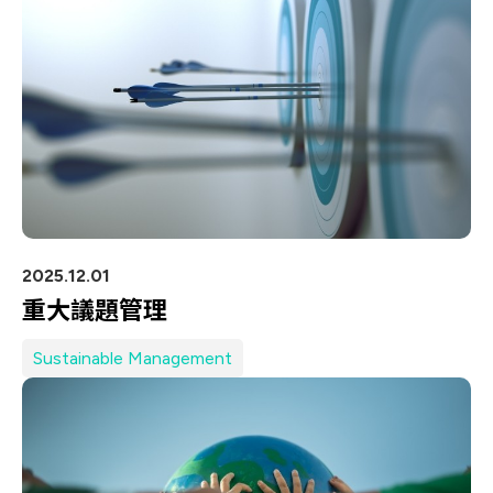
Let’s Move Towards A New
車用
Future TOGETHER
航太
隱私權
合作夥伴連結
寬頻
聯絡我們
醫療
+886 2-2808-6333
Inquiry@ezconn.com
新北市淡水區中正東路2段27-8號13樓
2025.12.01
重大議題管理
Sustainable Management