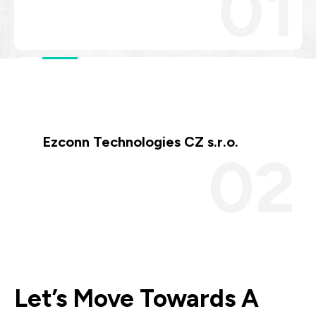
Let’s Move Towards A New
車用
Future TOGETHER
航太
隱私權
合作夥伴連結
寬頻
聯絡我們
醫療
+886 2-2808-6333
Inquiry@ezconn.com
Ezconn Technologies CZ s.r.o.
新北市淡水區中正東路2段27-8號13樓
Let’s Move Towards A