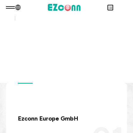
合作夥伴連結
TW
產品諮詢
關於光聖
合作夥伴連結
永續發展
Overview
Discover connections to our affiliates,
投資人專區
關於我們
Overview
industry partners, and official platforms
產品
核心能力
永續實踐
Overview
supporting our growth.
應用範疇
人才招募
公司治理
財務資訊
Overview
最新消息
利害關係人
股東專區
光通訊產品
Overview
問卷調查表單
聯絡諮詢
RF 產品
新世代光纖網路(PON)
永續報告書
資料通訊
衛星通訊
Ezconn Europe GmbH
5G
IT DataCom