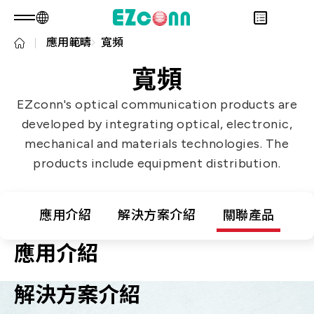
應用範疇
寬頻
TW
產品諮詢
關於光聖
寬頻
永續發展
Overview
EZconn's optical communication products are
投資人專區
關於我們
Overview
developed by integrating optical, electronic,
產品
核心能力
永續實踐
Overview
mechanical and materials technologies. The
應用範疇
人才招募
公司治理
財務資訊
Overview
products include equipment distribution.
最新消息
利害關係人
股東專區
光通訊產品
Overview
問卷調查表單
聯絡諮詢
RF 產品
新世代光纖網路(PON)
永續報告書
應用介紹
解決方案介紹
關聯產品
資料通訊
應用介紹
衛星通訊
5G
解決方案介紹
IT DataCom