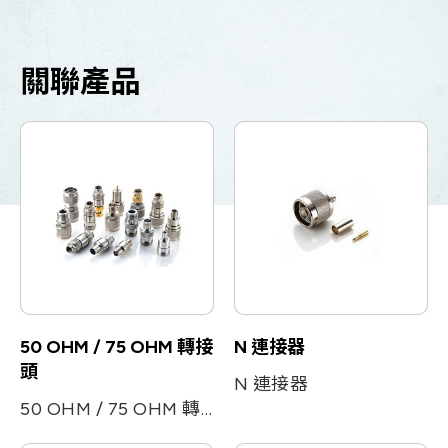
Let’s Move Towards A New
車用
Future TOGETHER
航太
關聯產品
隱私權
合作夥伴連結
寬頻
聯絡我們
醫療
+886 2-2808-6333
Inquiry@ezconn.com
新北市淡水區中正東路2段27-8號13樓
50 OHM / 75 OHM 轉接
N 連接器
頭
N 連接器
50 OHM / 75 OHM 轉接頭