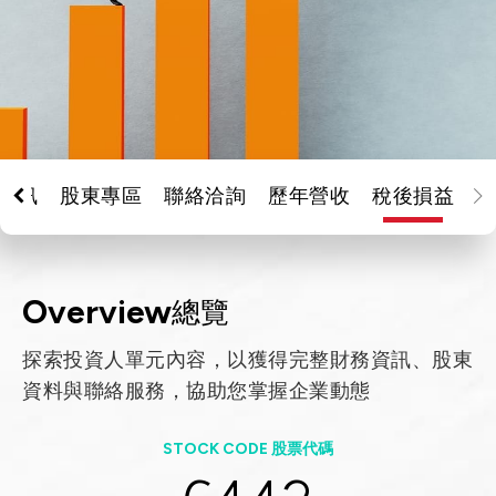
Let’s Move Towards A New
車用
Future TOGETHER
航太
隱私權
合作夥伴連結
寬頻
聯絡我們
醫療
+886 2-2808-6333
資訊
股東專區
聯絡洽詢
歷年營收
稅後損益
Inquiry@ezconn.com
新北市淡水區中正東路2段27-8號13樓
Overview
總覽
探索投資人單元內容，以獲得完整財務資訊、股東
資料與聯絡服務，協助您掌握企業動態
STOCK CODE 股票代碼