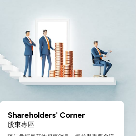
Shareholders' Corner
股東專區