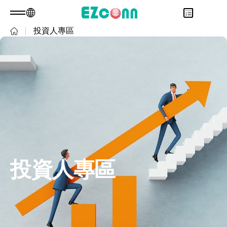
投資人專區
TW
產品諮詢
關於光聖
永續發展
Overview
投資人專區
關於我們
Overview
產品
核心能力
永續實踐
Overview
應用範疇
人才招募
公司治理
財務資訊
Overview
最新消息
利害關係人
股東專區
光通訊產品
Overview
問卷調查表單
聯絡諮詢
RF 產品
新世代光纖網路(PON)
永續報告書
投資人專區
資料通訊
衛星通訊
5G
IT DataCom