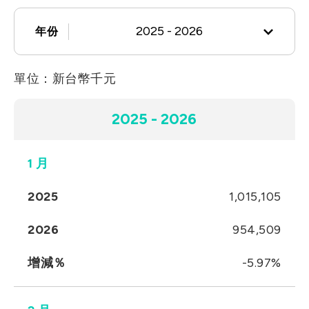
Let’s Move Towards A New
車用
2025 - 2026
年份
Future TOGETHER
航太
隱私權
合作夥伴連結
寬頻
單位：新台幣千元
2025 - 2026
聯絡我們
醫療
+886 2-2808-6333
2025 - 2026
2024 - 2025
Inquiry@ezconn.com
新北市淡水區中正東路2段27-8號13樓
2023 - 2024
1 月
2025
1,015,105
2022 - 2023
2026
954,509
2021 - 2022
增減％
-5.97%