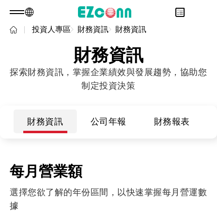
投資人專區
財務資訊
財務資訊
TW
產品諮詢
關於光聖
財務資訊
永續發展
Overview
探索財務資訊，掌握企業績效與發展趨勢，協助您
投資人專區
關於我們
Overview
制定投資決策
產品
核心能力
永續實踐
Overview
應用範疇
人才招募
公司治理
財務資訊
Overview
最新消息
利害關係人
股東專區
光通訊產品
Overview
財務資訊
公司年報
財務報表
問卷調查表單
聯絡諮詢
RF 產品
新世代光纖網路(PON)
永續報告書
資料通訊
每月營業額
衛星通訊
選擇您欲了解的年份區間，以快速掌握每月營運數
5G
據
IT DataCom