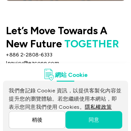
聯絡洽詢
歡迎透過聯絡洽詢取得股務代理或聯絡窗口
Let’s Move Towards A
資訊，我們將盡快指派專人回應您
New Future
TOGETHER
+886 2-2808-6333
Inquiry@ezconn.com
新北市淡水區中正東路2段27-8號13樓
網站 Cookie
隱私權
聯絡我們
我們會記錄 Cookie 資訊，以提供客製化內容並
合作夥伴連結
提升您的瀏覽體驗。若您繼續使用本網站，即
表示您同意我們使用 Cookies。
隱私權政策
Copyright ©2025 EZconn Corporation. All RIGHTS
稍後
同意
RESERVED.