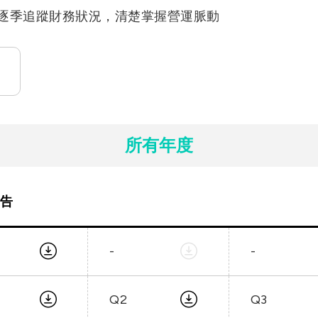
G
逐季追蹤財務狀況，清楚掌握營運脈動
用
頻
所有年度
告
-
-
Q2
Q3