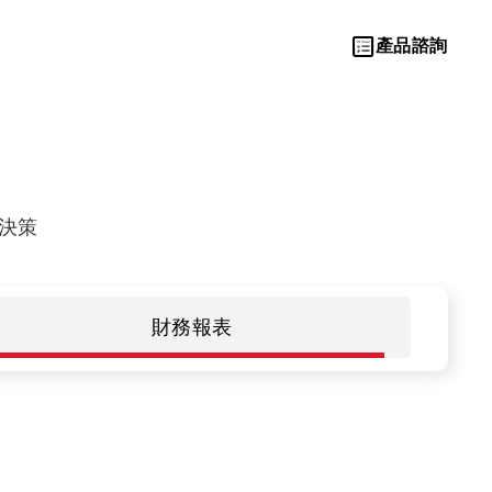
產品諮詢
決策
Let’s Move
Towards A
財務報表
New Future
TOGETHER