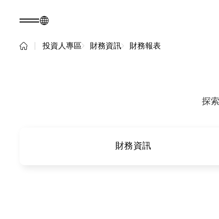
投資人專區
財務資訊
財務報表
TW
產品諮詢
關於光聖
永續發展
關於我們
永續實踐
探
核心能力
公司治理
人才招募
利害關係人
最新消息
問卷調查表單
財務資訊
永續報告書
產品
應用範疇
光通訊產品
新世代光
資
RF 產品
纖網路
(PON)