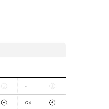
隱私權
合作夥伴連結
聯絡我們
+886 2-2808-6333
Inquiry@ezconn.com
新北市淡水區中正東路2段27-8號13
樓
-
Q4