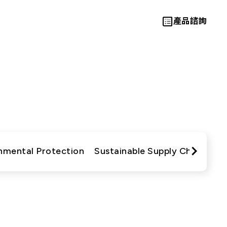
產品諮詢
動與成果
Let’s Move
Towards A
nmental Protection
Sustainable Supply Chain
Co
New Future
TOGETHER