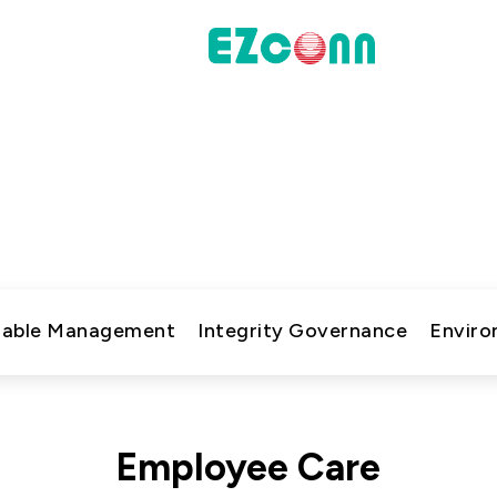
投資人專區
永續實踐
財務資訊
新的企業永續文章，了解公司在環境、社會與治理上的行
股東專區
聯絡諮詢
nable Management
Integrity Governance
Enviro
料通訊
Employee Care