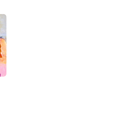
G
用
頻