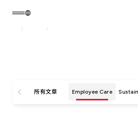
永續發展
永續實踐
TW
產品諮詢
關於光聖
永續發展
關於我們
永續實踐
瀏覽最
核心能力
公司治理
人才招募
利害關係人
最新消息
問卷調查表單
所有文章
Employee Care
Sustai
永續報告書
產品
應用範疇
光通訊產品
新世代光
資
RF 產品
纖網路
(PON)