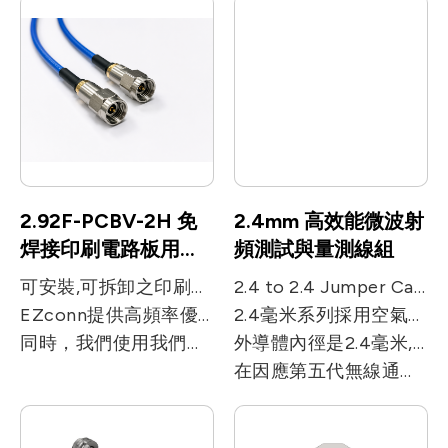
2.92F-PCBV-2H 免
2.4mm 高效能微波射
焊接印刷電路板用，
頻測試與量測線組
微波射頻同軸連接器
可安裝,可拆卸之印刷電路板射頻同軸連接器系列
2.4 to 2.4 Jumper Cable for 0.047、0.086 Flexible Cable2.4毫米微波射頻同軸系列依高度堅固的界面進行設計。
EZconn提供高頻率優越效能的精密的無焊接微波射頻同軸連接器，使用頻率可以到40GHz。在此無焊接系列接頭的應用可以提供組裝快速、便利且不會損壞您的印刷電路板。
2.4毫米系列採用空氣為介質，具有高達50 GHz的性能。
同時，我們使用我們的模擬技術為您的應用提供合適於您印刷電路板使用的接頭設計。我們的壓縮式同軸連接器系列接頭提供了帶狀線以及微帶線可供選擇，在移動通訊(第四代&第五代)，測試以及高速數位傳輸等提供了有效的解決方案。
外導體內徑是2.4毫米,外導體外徑為4.735毫米。
在因應第五代無線通訊協定的來臨，2.4毫米系列的產品也適用於毫米波產品的應用。