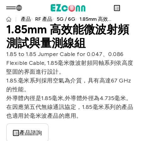
產品
RF 產品
5G / 6G
1.85mm 高效能微波射頻測試與量測線組
TW
產品諮詢
1.85mm 高效能微波射頻
關於光聖
永續發展
測試與量測線組
Overview
投資人專區
關於我們
Overview
1.85 to 1.85 Jumper Cable for 0.047、0.086
產品
核心能力
永續實踐
Overview
Flexible Cable, 1.85毫米微波射頻同軸系列依高度
應用範疇
人才招募
公司治理
財務資訊
Overview
堅固的界面進行設計。
最新消息
利害關係人
股東專區
光通訊產品
Overview
1.85.毫米系列採用空氣為介質，具有高達67 GHz
問卷調查表單
聯絡諮詢
RF 產品
的性能。
新世代光纖網路(PON)
永續報告書
外導體內徑是1.85毫米,外導體外徑為4.735毫米。
資料通訊
在因應第五代無線通訊協定，1.85毫米系列的產品
衛星通訊
也適用於毫米波產品的應用。
5G
產品諮詢
IT DataCom