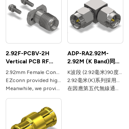
2.92F-PCBV-2H
ADP-RA2.92M-
Vertical PCB RF
2.92M (K Band)同軸
Connectors
轉接器
2.92mm Female Connector for PCB (2 Screw Hole)Vertical PCB RF Connectors.
K波段 (2.92毫米)90度公端對公端射頻微波同軸連接器2.92毫米(K 波段)系列依高度堅固的界面進行設計，配合了3.5mm和SMA尺寸。
EZconn provided high frequency and superior performance solderless microwave Radio Frequency precision compression connectors. The frequency reaches to 40GHz. In solderless coax series of installation could provide fast, easy and without damaging printed circuit board (PCB).
2.92毫米(K)系列採用空氣為介質，具有高達40 GHz的性能。外導體內徑是2.92毫米,外導體外徑為4.55毫米。
Meanwhile, we provide customized service of compression coax connector for customers' application using our simulation technology. Our compression Microwave/RF coaxial connectors have micro strip and strip line for choosing, providing effective solutions in application for mobile communication (4G & 5G), testing and high speed transmission.
在因應第五代無線通訊協定的來臨，2.92毫米(K)系列的產品也適用於毫米波產品的應用。