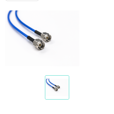
Let’s Move Towards A New
車用
Future TOGETHER
航太
隱私權
合作夥伴連結
寬頻
聯絡我們
醫療
+886 2-2808-6333
Inquiry@ezconn.com
新北市淡水區中正東路2段27-8號13樓