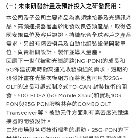
(三) 未來研發計畫及預計投入之研發費用：
本公司及子公司主要產品為高頻連接器及光通訊產
品。高頻連接器著重於開發改良各類產品，取得各
國安規單位及客戶認證，持續配合全球客戶之產品
需求，另設有精密模具及自動化組裝設備開發單
位，負責相關設計、製作並導入量產。
因應下一世代被動光纖網路(NG-PON)的成長和
5G佈建初期時對高速光收發模組的需求，短期的
研發計畫在光學次模組方面將包含可用於25G-
OLT的波長可調式制冷式TO-CAN 封裝技術的開
發、50G BOSA (5G Mobile Xhaul)和實現10G
PON與25G PON服務共存的COMBO OLT
Transceiver等。被動元件方面則有高密度光纖連
接器的開發設計。
由於市場與各項技術標準的趨動，25G-PON的下