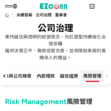
永續發展
公司治理
董事會
TW
產品諮詢
關於光聖
公司治理
永續發展
Overview
秉持誠信與透明的經營理念，光紅建聖持續強化治
投資人專區
關於我們
Overview
理架構
產品
核心能力
永續實踐
Overview
確保決策公平、風險控管完善，並保障股東與利害
應用範疇
人才招募
公司治理
財務資訊
Overview
關係人的權益。
最新消息
利害關係人
股東專區
光通訊產品
Overview
問卷調查表單
聯絡諮詢
RF 產品
新世代光纖網路(PON)
永續報告書
辦法與公司規章
內部稽核
誠信經營
風險管理
資料通訊
衛星通訊
5G
Risk Management
風險管理
IT DataCom