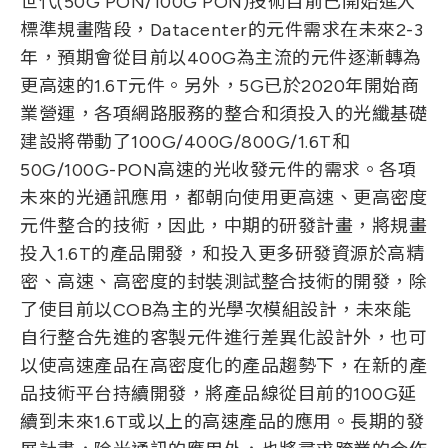
世代(50G PON/100G PON)技術目前已開始進入
標準規畫階段，Datacenter的元件需求在未來2-3
年，預期會從目前以400G為主流的元件逐漸轉為
更高速的1.6T元件。另外，5G已於2020年開始商
業營運，各項網路服務的整合和須投入的光纖基礎
建設將帶動了100G/400G/800G/1.6T和
50G/100G-PON高速的光收發元件的需求。各項
未來的光通訊應用，都朝向使用更高速、更高密度
元件整合的技術，因此，中期的研發計畫，將規畫
投入1.6T的產品開發，和投入更多研發資源於高精
密、高速、高密度的封裝測試整合技術的開發，除
了使目前以COB為主的光學次模組設計，未來能
自行整合先進的客製元件進行差異化設計外，也可
以使高速產品在高密度化的產品趨勢下，在新的產
品技術平台持續開發，將產品線從目前的100G延
續到未來1.6T或以上的高速產品的應用。長期的發