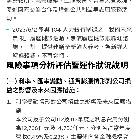
弱勢救助、慈善服務、生態教育、災害人道救援、
促進國際交流合作及增進公共利益等志願服務活
動。
2023/6/2 參與 104 人力銀行舉辦之「我的未來
無限」履歷健診活動，無償履歷健診跟職涯諮
詢，一對一提供建議予新鮮人參考，為新鮮人
解惑釋疑，不再迷惘。
風險事項分析評估暨運作狀況說明
(一) 利率、匯率變動、通貨膨脹情形對公司損
益之影響及未來因應措施：
利率變動情形對公司損益之影響及未來因應措
施
本公司及子公司112及113年度之利息費用分別
為12,738仟元及14,753仟元，分別各占當年度
營收0.49%及0.23%，主要係向各金融機構貸