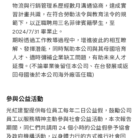
物流與行銷管理系歷經數月溝通協商，達成實
習計畫共識，在符合勞動法令與教育法令的規
範下，以正職聘用三名菲律賓籍學生，至
2024/7/31 畢業止。
期盼透過工作教導過程中，增進彼此的相互瞭
解、發揮潛能，同時幫助本公司與其母國培育
人才、適時彌補企業缺工問題，有助未來人才
延攬。(不論畢業後留任本公司、在台發展或返
回母國後於本公司海外廠區任職)
參與公益活動
光紅建聖提供每位員工每年二日公益假，鼓勵公司
員工以服務精神主動參與社會公益活動，本次報告
期間，同仁們共請用 24 個小時的公益假參予協會
及政府機構活動，以身體力行的方式進行社會回