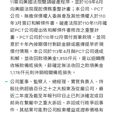
11章向美國法院聲請破產程序，並於109年6月
向美國法院提起債務重整計畫；本公司、PCT
公司、無擔保債權人委員會及其他債權人於110
年3月簽訂和解條件書，破產法院於110年11月確
認PCT公司提出依和解條件書修改之重整計
畫，PCT公司於110年12月償付首筆款項，並同
意於十年內按期償付剩餘金額或選擇提早折現
償付債務。本公司於113年4月與PCT公司達成
和解，並收回款項美金1,955仟元，是以迴轉應
收帳款備抵損失，餘確定無法收回之款項美金
1,176仟元則沖銷相關備抵損失。
公司董事、監察人、總經理、實質負責人、持
股比例超過百分之十之大股東及從屬公司，最
近二年度及截至年報刊印日止已判決確定或目
前尚在繫屬中之重大訴訟、非訟或行政爭訟事
件，其結果可能對公司股東權益或證券價格有