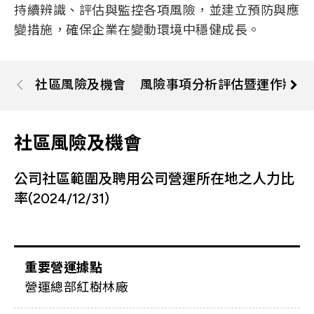
持續辨識、評估與監控各項風險，並建立預防與應
Let’s Move Towards A New
車用
變措施，確保企業在變動環境中穩健成長。
Future TOGETHER
航太
隱私權
合作夥伴連結
寬頻
聯絡我們
社區風險及機會
風險事項分析評估暨運作狀況
醫療
+886 2-2808-6333
Inquiry@ezconn.com
社區風險及機會
新北市淡水區中正東路2段27-8號13樓
公司社區範圍及聘用公司營運所在地之人力比
率(2024/12/31)
重要營運據點
營運總部紅樹林廠