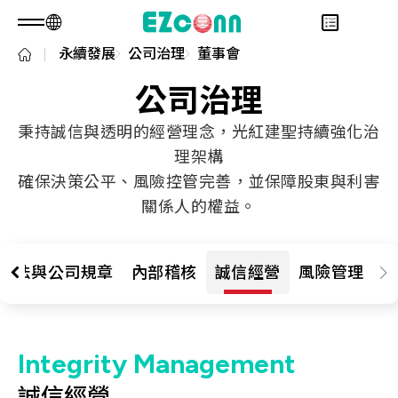
永續發展
公司治理
董事會
TW
產品諮詢
關於光聖
公司治理
永續發展
Overview
秉持誠信與透明的經營理念，光紅建聖持續強化治
投資人專區
關於我們
Overview
理架構
產品
核心能力
永續實踐
Overview
確保決策公平、風險控管完善，並保障股東與利害
應用範疇
人才招募
公司治理
財務資訊
Overview
關係人的權益。
最新消息
利害關係人
股東專區
光通訊產品
Overview
問卷調查表單
聯絡諮詢
RF 產品
新世代光纖網路(PON)
永續報告書
辦法與公司規章
內部稽核
誠信經營
風險管理
資料通訊
衛星通訊
5G
Integrity Management
IT DataCom
誠信經營