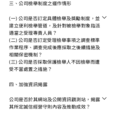
與上市上櫃公司誠信經營守則差異情形及原因
無重大差異情形
本公司依法建立有效之會計制度及內部控制制
運作情形
三、公司檢舉制度之運作情形
無重大差異情形
度，有效地審核、稽核相關作業，以落實誠信
管理。
(一) 公司是否訂定具體檢舉及獎勵制度，並
摘要說明
建立便利檢舉管道，及針對被檢舉對象指派
本公司定期舉辦教育訓練，並透過不同主題傳
適當之受理專責人員？
與上市上櫃公司誠信經營守則差異情形及原因
達誠信理念；2025年對員工進行誠信經營教
(二) 公司是否訂定受理檢舉事項之調查標準
無重大差異情形
育，課程名稱「企業誠信經營教育」，上課共
作業程序、調查完成後應採取之後續措施及
計420人次，訓練時數共計420小時。
相關保密機制？
(三) 公司是否採取保護檢舉人不因檢舉而遭
與上市上櫃公司誠信經營守則差異情形及原因
受不當處置之措施？
無重大差異情形
運作情形
四、加強資訊揭露
公司是否於其網站及公開資訊觀測站，揭露
摘要說明
其所定誠信經營守則內容及推動成效？
本公司建立明確檢舉管道，以供內(外)部人檢
舉不誠信或不當行為之事宜；遇有檢舉事件