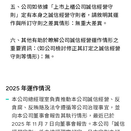
時，依本公司相關檢舉流程處理，並將檢舉情
運作情形
五、公司如依據「上市上櫃公司誠信經營守
事、處理方式及後續檢討改善措施，向董事會
則」定有本身之誠信經營守則者，請敘明其運
報告。
作與所訂守則之差異情形：無重大差異。
摘要說明
本公司內部網站均即時揭露相關違反事件之內
與上市上櫃公司誠信經營守則差異情形及原因
六、其他有助於瞭解公司誠信經營運作情形之
容及處理情形等資訊。
無重大差異情形
重要資訊：(如公司檢討修正其訂定之誠信經營
守則等情形)：無。
與上市上櫃公司誠信經營守則差異情形及原因
無重大差異情形
2025 年運作情況
本公司總經理室負責推動本公司誠信經營、反
貪腐、反賄賂及法令遵循等公司治理事宜，並
向本公司董事會報告其執行情形，最近已於
2025 年 11 月 7 日向董事會報告。本公司「誠信