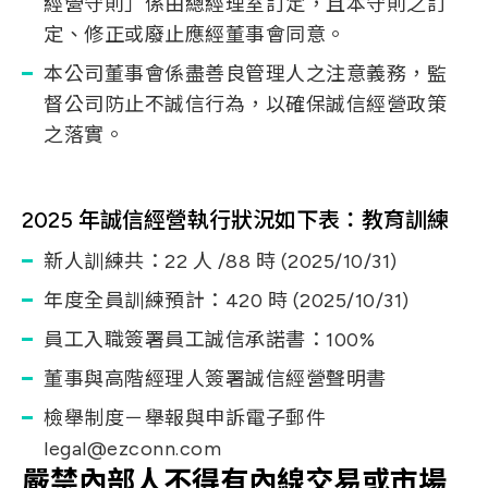
經營守則」係由總經理室訂定，且本守則之訂
定、修正或廢止應經董事會同意。
本公司董事會係盡善良管理人之注意義務，監
督公司防止不誠信行為，以確保誠信經營政策
之落實。
2025 年誠信經營執行狀況如下表：教育訓練
新人訓練共：22 人 /88 時 (2025/10/31)
年度全員訓練預計：420 時 (2025/10/31)
員工入職簽署員工誠信承諾書：100%
董事與高階經理人簽署誠信經營聲明書
檢舉制度－舉報與申訴電子郵件
legal@ezconn.com
嚴禁內部人不得有內線交易或市場