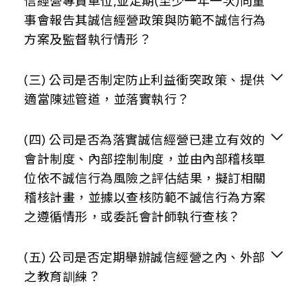
行為有關法令，以作為落實誠信經營之基本前
信經營專責單位,並定期(至少一年一次)向董
提。
事會報告其誠信經營政策與防範不誠信行為
摘要說明
方案及監督執行情形？
本公司已訂定銷售及收款、採購及付款內部控
與上市上櫃公司誠信經營守則差異情形及原因
制作業，以公平與透明之方式進行商業活動，
無重大差異情形
若發現業務往來對象或策略廠商有違反誠信行
運作情形
(三) 公司是否制定防止利益衝突政策、提供
為者，應即停止與其商業往來，以落實公司誠
適當陳述管道，並落實執行？
信經營原則。
摘要說明
本公司於商業往來之前，均充分考量及徵信代
運作情形
(四) 公司是否為落實誠信經營已建立有效的
理商、供應商、客戶或其他商業往來交易對象
會計制度、內部控制制度，並由內部稽核單
之合法性及是否有不誠信行為紀錄，避免與有
位依不誠信行為風險之評估結果，擬訂相關
摘要說明
與上市上櫃公司誠信經營守則差異情形及原因
不誠信行為紀錄者進行交易。與他人簽訂契
稽核計畫，並據以查核防範不誠信行為方案
本公司尚未設置推動企業誠信經營專（兼）職
無重大差異情形
約，其內容並包含遵守誠信經營政策及交易相
之遵循情形，或委託會計師執行查核？
單位，但由稽核單位定期或不定期稽核商業活
對人如涉及不誠信行為，得隨時終止或解除契
動，商品交易事項均依法令規定送董事會議事
約之條款。 本公司業於111年11月11日提報董事
討論通過。
運作情形
(五) 公司是否定期舉辦誠信經營之內、外部
會報告「誠信經營政策與防範方案」。
之教育訓練？
與上市上櫃公司誠信經營守則差異情形及原因
摘要說明