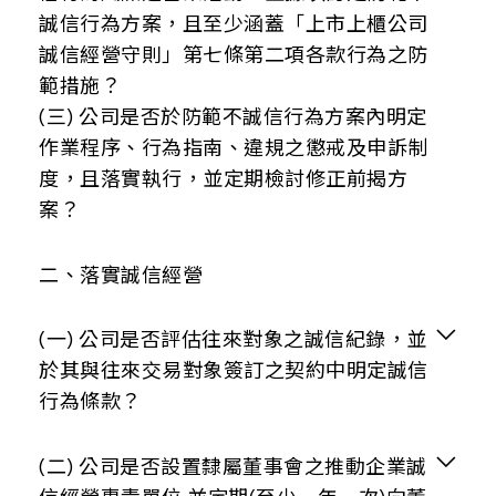
誠信行為方案，且至少涵蓋「上市上櫃公司
誠信經營守則」第七條第二項各款行為之防
範措施？
(三) 公司是否於防範不誠信行為方案內明定
作業程序、行為指南、違規之懲戒及申訴制
度，且落實執行，並定期檢討修正前揭方
案？
運作情形
二、落實誠信經營
(一) 公司是否評估往來對象之誠信紀錄，並
摘要說明
於其與往來交易對象簽訂之契約中明定誠信
本公司業已訂定誠信經營守則，本公司遵守公
行為條款？
司法、證券交易法、商業會計法、政治獻金
法、貪污治罪條例、政府採購法、公職人員利
益衝突迴避法、上市上櫃相關規章或其他商業
運作情形
(二) 公司是否設置隸屬董事會之推動企業誠