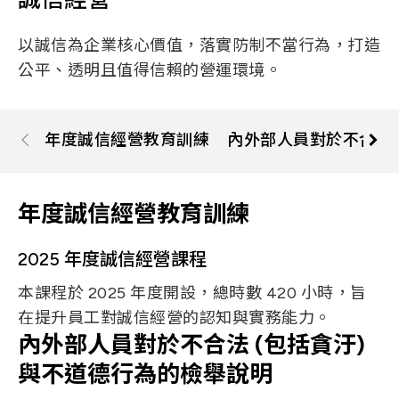
Let’s Move Towards A New
車用
以誠信為企業核心價值，落實防制不當行為，打造
Future TOGETHER
航太
公平、透明且值得信賴的營運環境。
隱私權
合作夥伴連結
寬頻
聯絡我們
醫療
+886 2-2808-6333
年度誠信經營教育訓練
內外部人員對於不合法 
Inquiry@ezconn.com
新北市淡水區中正東路2段27-8號13樓
年度誠信經營教育訓練
2025 年度誠信經營課程
本課程於 2025 年度開設，總時數 420 小時，旨
在提升員工對誠信經營的認知與實務能力。
內外部人員對於不合法 (包括貪汙)
與不道德行為的檢舉說明