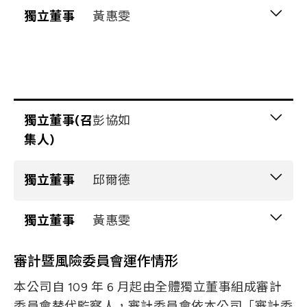
所需之工作經驗
具有五年以上工作經驗及下列專業資格
獨立董事
黃惠雯
商務、法務、財務、會計或公司業務所需
相關科系之公私立大專院校講師以上
具有五年以上工作經驗及下列專業資格
具有商務、法務、財務、會計或公司業務
所需之工作經驗
獨立董事(召
彭協如
集人)
性別年齡
獨立董事
邱爾德
男50-60 歲
主要學(經)歷
性別年齡
獨立董事
黃惠雯
男71-80 歲
交通大學 EMBA 碩士
審計暨風險委員會運作情形
主要學(經)歷
性別年齡
女51-60 歲
目前兼任本公司及其他公司之職務
美國加州理工學院物理博士
本公司自 109 年 6 月起由全體獨立董事組成審計
本公司薪酬委員
主要學(經)歷
國立陽明大學生醫光電研究所教授兼光電中
委員會替代監察人，審計委員會依本公司「審計委