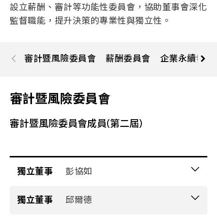
設立薪酬、審計等功能性委員會，協助董事會深化
Let’s Move Towards A New
車用
監督職能，提升決策的專業性與獨立性。
Future TOGETHER
航太
隱私權
合作夥伴連結
寬頻
聯絡我們
審計暨風險委員會
薪酬委員會
企業永續發展
醫療
+886 2-2808-6333
Inquiry@ezconn.com
審計暨風險委員會
新北市淡水區中正東路2段27-8號13樓
審計暨風險委員會成員(第二屆)
獨立董事
彭協如
具有五年以上工作經驗及下列專業資格
獨立董事
邱爾德
具有商務、法務、財務、會計或公司業務