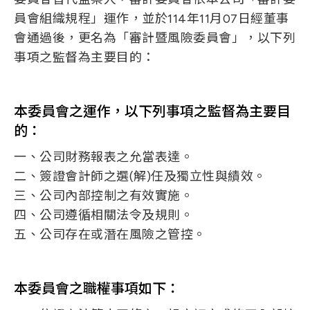
台灣大學 EMBA 碩士
成真(股)公司董事
心主任
員會組織規程」運作，並於114年11月07日經董事
會通過後，更名為「審計暨風險委員會」，以下列
臺北醫學大學事業發展處事業長
事項之監督為主要目的：
目前兼任本公司及其他公司之職務
北醫國際生技(股)公司總經理
本公司薪酬委員
集智醫院管理顧問(股)公司董事長
國立陽明交通大學榮譽教授暨兼任教授
本委員會之運作，以下列事項之監督為主要目
綠杏事業(股)公司總經理
國立成功大學兼任教授
的：
國立台灣師範大學兼任教授
目前兼任本公司及其他公司之職務
一、公司財務報表之允當表達。
本公司薪酬委員
二、簽證會計師之選(解)任及獨立性與績效。
三、公司內部控制之有效實施。
博蔚醫藥生技(股)公司總經理
四、公司遵循相關法令及規則。
先致醫藥生技(股)公司董事長兼總經理
五、公司存在或潛在風險之管控。
本委員會之職權事項如下：