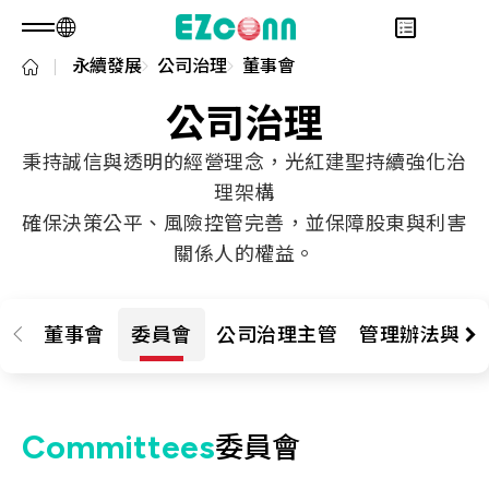
永續發展
公司治理
董事會
TW
產品諮詢
關於光聖
公司治理
永續發展
Overview
秉持誠信與透明的經營理念，光紅建聖持續強化治
投資人專區
關於我們
Overview
理架構
產品
核心能力
永續實踐
Overview
確保決策公平、風險控管完善，並保障股東與利害
應用範疇
人才招募
公司治理
財務資訊
Overview
關係人的權益。
最新消息
利害關係人
股東專區
光通訊產品
Overview
問卷調查表單
聯絡諮詢
RF 產品
新世代光纖網路(PON)
永續報告書
董事會
委員會
公司治理主管
管理辦法與公
資料通訊
衛星通訊
5G
Committees
委員會
IT DataCom