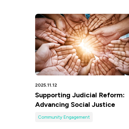
衛星通訊
5
IT
車
DataCom
航太
寬
醫療
2025.11.12
Supporting Judicial Reform:
Advancing Social Justice
Community Engagement