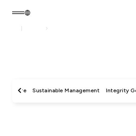
永續發展
永續實踐
TW
產品諮詢
關於光聖
永續發展
關於我們
永續實踐
瀏覽最
核心能力
公司治理
人才招募
利害關係人
最新消息
問卷調查表單
oyee Care
Sustainable Management
Integrity 
永續報告書
產品
應用範疇
光通訊產品
新世代光
資
RF 產品
纖網路
(PON)