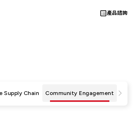
產品諮詢
動與成果
Let’s Move
Towards A
e Supply Chain
Community Engagement
New Future
TOGETHER