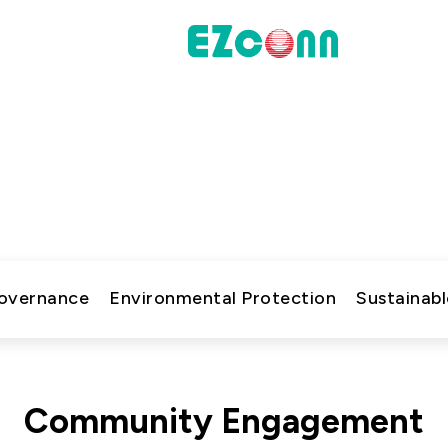
投資人專區
永續實踐
財務資訊
新的企業永續文章，了解公司在環境、社會與治理上的行
股東專區
聯絡諮詢
Governance
Environmental Protection
Sustainabl
料通訊
Community Engagement