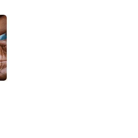
G
用
頻