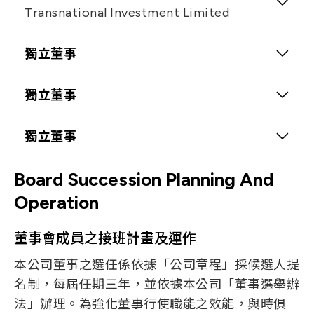
Global Market Perspective
Gender
代表人：張英華
Transnational Investment Limited
男
Leadership
Name
Making Ability
Education and Experience
Gender
代表法人：潘伯滄
Term of Office
獨立董事
3年
女
美國哈佛大學法學院法律博士
Education and Experience
Gender
Name
Term of Office
獨立董事
男
Current Position
代表法人：藍慶應
醒吾商專會統科
光紅建聖(股)公司董事長
Education and Experience
Name
Term of Office
獨立董事
光聖科技(寧波)有限公司董事兼執行副總
Gender
彭協如
澳洲麥覺理大學財務法律雙學士
男
eGtran Corp.董事長
Board Succession Planning And
Name
Term of Office
Current Position
維京群島商唯勝科技有限公司協理
Spatial Digital Systems Inc.董事
Education and Experience
Gender
邱爾德
男
Operation
光紅建聖(股)公司總經理
SHC Consolidated Investors LLC經營合夥
台北科技大學光電組產業研發碩士專班
Name
Current Position
光聖科技(寧波)有限公司董事
人
董事會成員之接班計畫及運作
Education and Experience
Gender
黃惠雯
男
浩裕國際有限公司董事長
澳洲雪梨大學電機系
TriMax & Companies, LLC經營合夥人
交通大學 EMBA 碩士
本公司董事之選任係依據「公司章程」採候選人提
康健投資(股)公司董事
Education and Experience
Gender
Oak Analytics Inc董事長
女
Current Position
名制，每屆任期三年，並依據本公司「董事選舉辦
欣群投資(股)公司董事
Current Position
美國加州理工學院物理博士
光紅建聖(股)公司OP技術行銷長
法」辦理。為強化董事行使職能之效能，與時俱
StemBios Tech董事