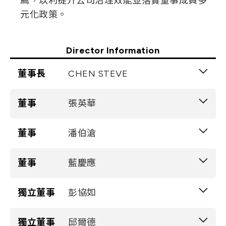
薦，以利提升公司治理效能並落實董事成員多
元化政策。
Director Information
董事長
CHEN STEVE
Gender
董事
張英華
男
Education and Experience
Gender
董事
潘伯滄
女
美國哈佛大學法學院法律博士
Education and Experience
Gender
董事
藍慶應
男
eGtran Corp.董事長
醒吾商專會統科
Spatial Digital Systems Inc.董事
Education and Experience
Gender
獨立董事
彭協如
男
光聖科技(寧波)有限公司董事兼執行副總
SHC Consolidated Investors LLC經營合夥
澳洲麥覺理大學財務法律雙學士
人
Education and Experience
Gender
獨立董事
邱爾德
男
Holds a concurrent position as a
維京群島商唯勝科技有限公司協理
有