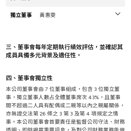
TriMax & Companies, LLC經營合夥人
台北科技大學光電組產業研發碩士專班
company employee
浩裕國際有限公司董事長
Education and Experience
Gender
獨立董事
Oak Analytics Inc董事長
黃惠雯
男
澳洲雪梨大學電機系
康健投資(股)公司董事
交通大學 EMBA 碩士
Age
61-70 歲
StemBios Tech董事
肇亨投資(股)公司董事
欣群投資(股)公司董事
Education and Experience
Gender
女
成真(股)公司董事
中磊電子(股)公司獨立董事
聯冠建設(股)公司董事
美國加州理工學院應用物理博士
鋐耀精工(股)公司董事
9 Years
無
三、董事會每年定期執行績效評估，並確認其
台新人壽保險(股)公司獨立董事
合聖科技(股)公司法人董事代表
Education and Experience
Holds a concurrent position as a
國立陽明大學生醫光電研究所教授兼光電中
無
台耀科技股份有限公司董事
成員具備多元背景及適任性。
台灣大學 EMBA 碩士
Professional Background
company employee
心主任
財會
Holds a concurrent position as a
無
Holds a concurrent position as a
有
臺北醫學大學事業發展處事業長
Holds a concurrent position as a
無
國立陽明交通大學榮譽教授暨兼任教授
company employee
company employee
Diverse Core Competencies
Age
51-60 歲
company employee
四、董事會獨立性
北醫國際生技(股)公司總經理
國立成功大學兼任教授
Operational Judgment
本公司董事會由 7 位董事組成，包含 3 位獨立董
Age
集智醫院管理顧問(股)公司董事長
61-70 歲
Age
國立臺灣師範大學兼任教授
41-50 歲
Accounting and Financial Expertise
9 Years
有
Age
41-50 歲
事，獨立董事人數占全體董事席次 43%，且董事
綠杏事業(股)公司總經理
Management Capability
間不超過二人具有配偶或二親等以內之親屬關係，
9 Years
無
9 Years
Holds a concurrent position as a
無
無
Crisis Management Ability
博蔚醫藥生技(股)公司總經理
Professional Background
財會
9 Years
無
亦無證交法第 26 條之 3 第 3 及第 4 項規定之情
company employee
Industry Knowledge
先致醫藥生技(股)公司董事長兼總經理
事。本公司董事會首要責任是監督公司守法、財務
Professional Background
法律
Professional Background
網通
Global Market Perspective
Diverse Core Competencies
Professional Background
財法
透明、即時揭露重要訊息，及對公司財務業務能做