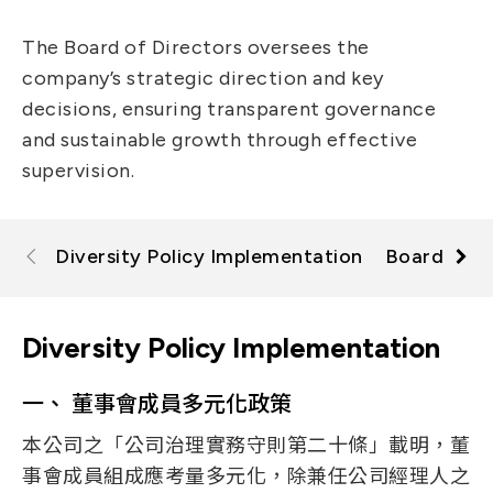
IT DataCom
Let’s Move Towards A New
The Board of Directors oversees the
Future TOGETHER
AutoMotive
company’s strategic direction and key
PRIVACY
PARTNER LINKS
AeroSpace
decisions, ensuring transparent governance
Contact Us
and sustainable growth through effective
Broad Band
+886 2-2808-6333
supervision.
Health Care
Inquiry@ezconn.com
13F., No. 27-8, Sec. 2, Zhongzheng E.
Diversity Policy Implementation
Board Memb
Rd., Tamsui Dist., New Taipei City
25170, Taiwan (R.O.C.)
Diversity Policy Implementation
一、 董事會成員多元化政策
本公司之「公司治理實務守則第二十條」載明，董
事會成員組成應考量多元化，除兼任公司經理人之