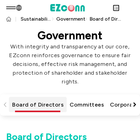
Sustainability
Government
Board of Directors
EN
Product Consult
About EZconn
Government
Sustainability
Overview
With integrity and transparency at our core,
INVESTOR
About Us
Overview
EZconn reinforces governance to ensure fair
PRODUCTS
Capabilities
Sustainability Practices
Overview
decisions, effective risk management, and
Application
Careers
Government
Financial Information
Overview
protection of shareholder and stakeholder
News
Stakeholders
Shareholders' Corner
Fiber Optics Products
Overview
rights.
Questionnaire
Contact & Inquiries
RF Products
Next generation Passive Optical
Sustainability Report
Network (PON)
Board of Directors
Committees
Corporate
Data Communication
Satellite Communication
5G
Board of Directors