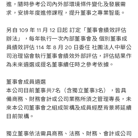
鋐耀精工(股)公司董事
光紅建聖(股)公司薪酬委員
Education and Experience
進，隨時參考公司內外部環境條件變化及發展需
國立陽明大學生醫光電研究所教授兼光電中
肇亨投資(股)公司董事
中磊電子(股)公司獨立董事
台灣大學EMBA碩士
求，安排年度進修課程，提升董事之專業智能。
台耀科技股份有限公司董事
成真(股)公司董事
心主任
聯冠建設(股)公司董事
台新人壽保險(股)公司獨立董事
臺北醫學大學事業發展處事業長
合聖科技(股)公司法人董事代表
另自 109 年 11 月 12 日起 訂定「董事會績效評估
Current Position
北醫國際生技(股)公司總經理
辦法」，每年執行一次內部董事會及 個別董事成
光紅建聖(股)公司薪酬委員
集智醫院管理顧問(股)公司董事長
員績效評估 114 年 8 月 20 日委任 社團法人中華公
國立陽明交通大學榮譽教授暨兼任教授
司治理協會執行董事會績效外部評估，評估結果作
綠杏事業(股)公司總經理
國立成功大學兼任教授
為未來遴選或提名董事續任時之參考依據。
國立臺灣師範大學兼任教授
Current Position
董事會成員遴選
光紅建聖(股)公司薪酬委員
本公司目前董事共7名（含獨立董事3名），皆具
博蔚醫藥生技(股)公司總經理
備商務、財務會計或公司業務所須之管理專長，未
先致醫藥生技(股)公司董事長兼總經理
來本公司董事會之組成架構及成員經歷背景將延續
目前架構。
獨立董事依法需具商務、法務、財務、會計或公司