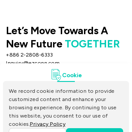
Let’s Move Towards A
New Future
TOGETHER
+886 2-2808-6333
Inquiry@ezconn.com
13F., No. 27-8, Sec. 2, Zhongzheng E. Rd.,
Cookie
Tamsui Dist., New Taipei City 25170, Taiwan
(R.O.C.)
We record cookie information to provide
PRIVACY
customized content and enhance your
Contact Us
browsing experience. By continuing to use
PARTNER LINKS
this website, you consent to our use of
cookies.
Privacy Policy
Copyright ©2025 EZconn Corporation. All RIGHTS