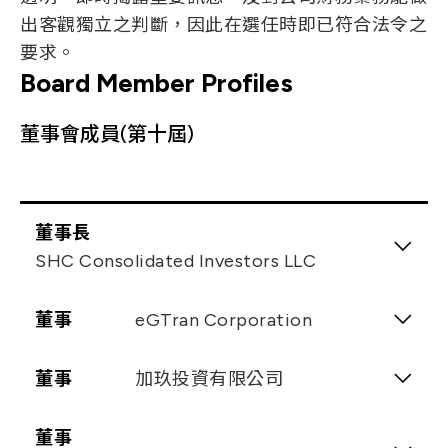
Age
71-80 歲
Leadership
Operational Judgment
出客觀獨立之判斷，因此在選任時即已符合法令之
Holds a concurrent position as a
無
Diverse Core Competencies
Making Ability
Diverse Core Competencies
Accounting and Financial Expertise
要求。
Diverse Core Competencies
company employee
Operational Judgment
-
9 Years
Operational Judgment
有
Management Capability
Board Member Profiles
Operational Judgment
Accounting and Financial Expertise
-
Accounting and Financial Expertise
Crisis Management Ability
Accounting and Financial Expertise
Age
51-60 歲
Management Capability
-
Management Capability
Professional Background
生醫,光電
-
Industry Knowledge
董事會成員(第十屆)
Management Capability
Crisis Management Ability
Crisis Management Ability
-
Global Market Perspective
Crisis Management Ability
9 Years
有
Industry Knowledge
Industry Knowledge
Diverse Core Competencies
Leadership
-
Industry Knowledge
Global Market Perspective
Global Market Perspective
Operational Judgment
Making Ability
Global Market Perspective
Professional Background
生醫
Leadership
董事長
Leadership
-
Accounting and Financial Expertise
Leadership
Making Ability
SHC Consolidated Investors LLC
Making Ability
Management Capability
Making Ability
Diverse Core Competencies
-
Crisis Management Ability
Operational Judgment
Term of Office
董事
eGTran Corporation
3年
Industry Knowledge
Accounting and Financial Expertise
Global Market Perspective
Management Capability
Name
Term of Office
董事
加玖投資有限公司
3年
Leadership
Crisis Management Ability
代表法人：Chen, Steve
Making Ability
-
Industry Knowledge
Name
Term of Office
董事
3年